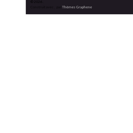
© 2026 .
Construit avec
par
Thèmes Graphene
.