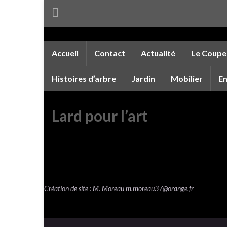
Accueil
Contact
Actualité
Le Coupe
Histoires d’arbre
Jardin
Mobilier
En
Lard pour l’art
Création de site : M. Moreau
m.moreau37@orange.fr