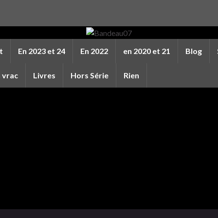
t
En 2023 et 24
En 2022
en 2020 et 21
Blog
 vrac
Livres
Hors Série
Rien