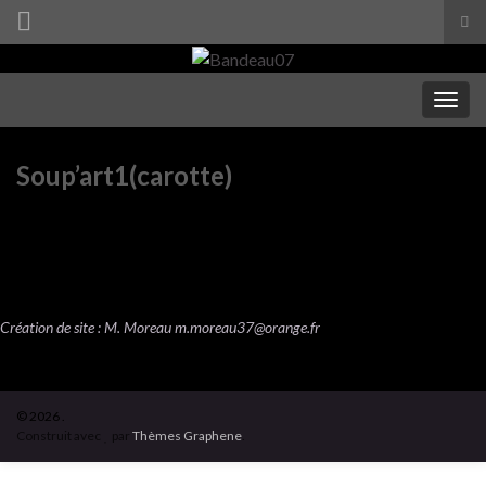
Tog
sea
Search for:
for
Togg
navig
Soup’art1(carotte)
Création de site : M. Moreau
m.moreau37@orange.fr
© 2026 .
Construit avec
par
Thèmes Graphene
.