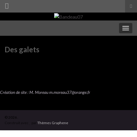
Tog
sea
Search for:
for
Togg
navig
Des galets
Création de site : M. Moreau
m.moreau37@orange.fr
© 2026 .
Construit avec
par
Thèmes Graphene
.