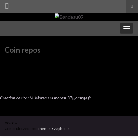
Tog
sea
Search for:
for
Togg
navig
Coin repos
Création de site : M. Moreau
m.moreau37@orange.fr
© 2026 .
Construit avec
par
Thèmes Graphene
.