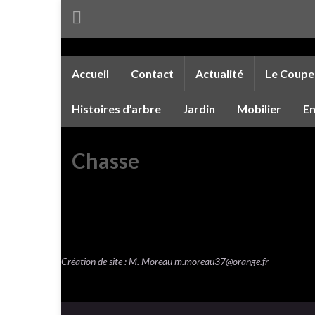
Accueil
Contact
Actualité
Le Coupe
Histoires d’arbre
Jardin
Mobilier
En
Chasse
Création de site : M. Moreau
m.moreau37@orange.fr