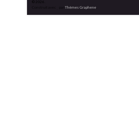
© 2026 .
Construit avec
par
Thèmes Graphene
.