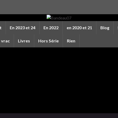
t
En 2023 et 24
En 2022
en 2020 et 21
Blog
 vrac
Livres
Hors Série
Rien